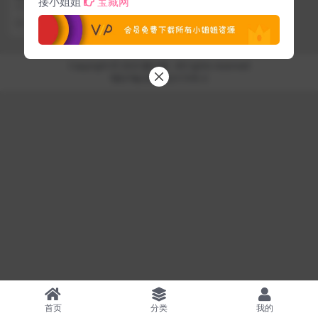
接小姐姐
宝藏网
品鉴赏
今天，掌柜想给大家介绍一个新朋
友——西呱呀呀呀。可能很多人对
2 年前
27.1K
这个名字还不太熟悉，...
Copyright © 2023
颜七缘
- All rights reserved
鄂ICP备2023022173号-3
首页
分类
我的